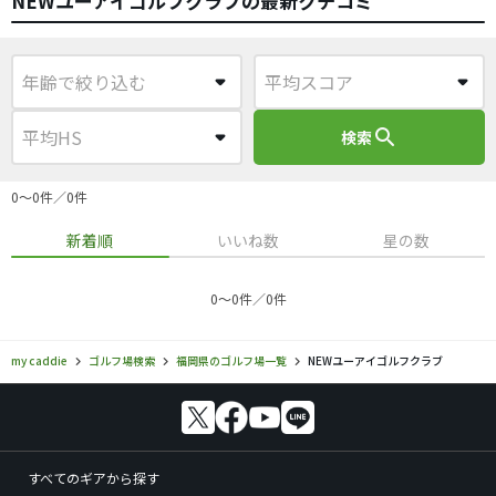
NEWユーアイゴルフクラブの最新クチコミ
search
検索
0〜0件／0件
新着順
いいね数
星の数
0〜0件／0件
my caddie
ゴルフ場検索
福岡県のゴルフ場一覧
NEWユーアイゴルフクラブ
すべてのギアから探す