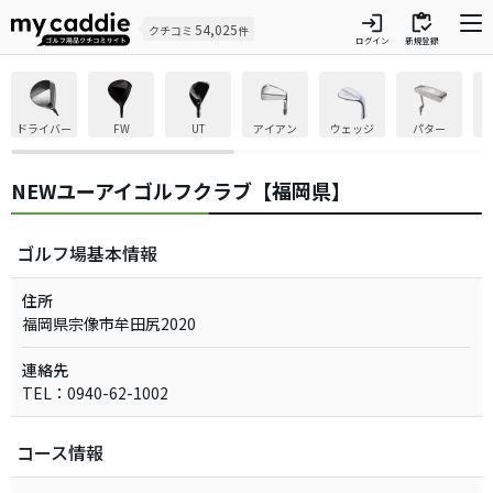
login
inventory
54,025
クチコミ
件
ログイン
新規登録
ドライバー
FW
UT
アイアン
ウェッジ
パター
NEWユーアイゴルフクラブ【福岡県】
ゴルフ場基本情報
住所
福岡県宗像市牟田尻2020
連絡先
TEL：0940-62-1002
コース情報