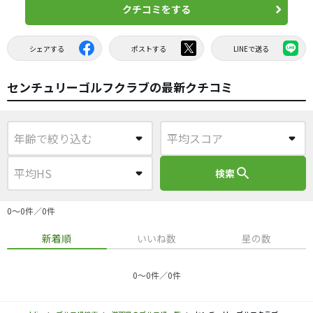
クチコミをする
シェアする
ポストする
LINEで送る
センチュリーゴルフクラブの最新クチコミ
search
検索
0〜0件／0件
新着順
いいね数
星の数
0〜0件／0件