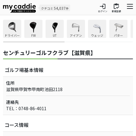
login
inventory
54,037
クチコミ
件
ログイン
新規登録
ドライバー
FW
UT
アイアン
ウェッジ
パター
センチュリーゴルフクラブ【滋賀県】
ゴルフ場基本情報
住所
滋賀県甲賀市甲南町池田2118
連絡先
TEL：0748-86-4011
コース情報