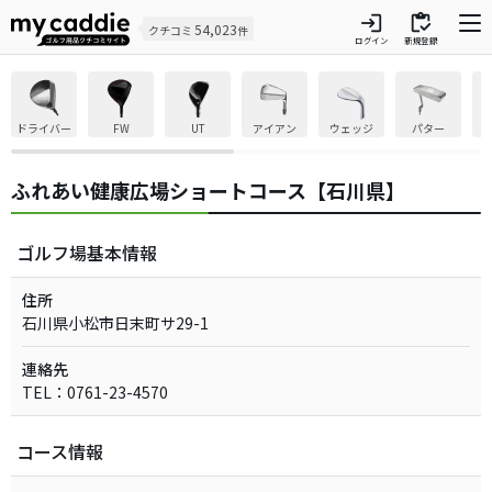
login
inventory
54,023
クチコミ
件
ログイン
新規登録
ドライバー
FW
UT
アイアン
ウェッジ
パター
ふれあい健康広場ショートコース【石川県】
ゴルフ場基本情報
住所
石川県小松市日末町サ29-1
連絡先
TEL：0761-23-4570
コース情報