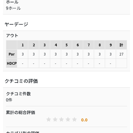
ホール
9ホール
ヤーデージ
アウト
1
2
3
4
5
6
7
8
9
計
Par
3
3
3
3
3
3
3
3
3
27
HDCP
-
-
-
-
-
-
-
-
-
クチコミの評価
クチコミ件数
0件
累計の総合評価
0.0