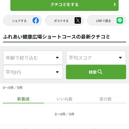
クチコミをする
シェアする
ポストする
LINEで送る
ふれあい健康広場ショートコースの最新クチコミ
search
検索
0〜0件／0件
新着順
いいね数
星の数
0〜0件／0件