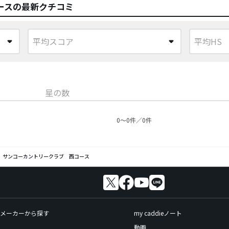
ースの最新クチコミ
星の数
0〜0件／0件
サンコーカントリークラブ 西コース
メーカーから探す
my caddieノート
動画