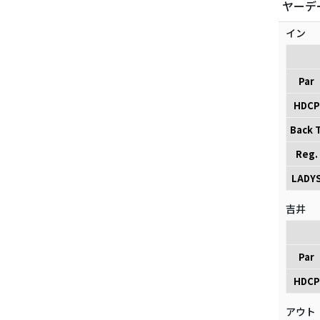
ヤーデ
イン
Par
HDCP
Back T
Reg.
LADY
吉井
Par
HDCP
アウト