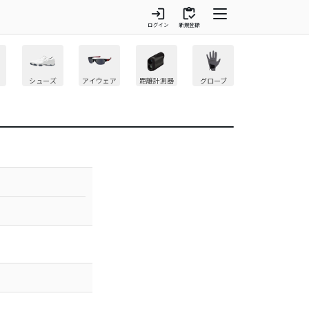
login
inventory
ログイン
新規登録
シューズ
アイウェア
距離計測器
グローブ