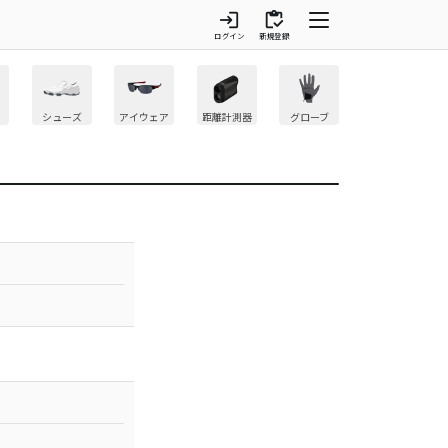
login
inventory
ログイン
新規登録
シューズ
アイウェア
距離計測器
グローブ