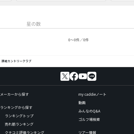
星の数
0〜0件／0件
讃岐カントリークラブ
メーカーから探す
my caddieノート
動画
ランキングから探す
みんなのQ&A
ランキングトップ
ゴルフ場検索
売れ筋ランキング
クチコミ評価ランキング
ツアー情報