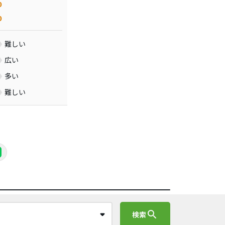
0
0
難しい
広い
多い
難しい
search
検索