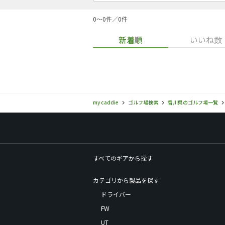
0〜0件／0件
新着順
いいね数
my caddie
ゴルフ場検索
香川県のゴルフ場一覧
すべてのギアから探す
カテゴリから製品を探す
ドライバー
FW
UT