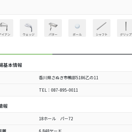
アイアン
ウェッジ
パター
ボール
シャフト
グリップ
】
場基本情報
香川県さぬき市鴨部5186乙の11
TEL：087-895-0011
情報
18ホール パー72
距離
6,848ヤード