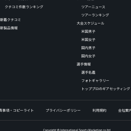
クチコミ件数ランキング
ツアーニュース
ツアーランキング
新着クチコミ
大会スケジュール
新製品情報
米国男子
米国女子
国内男子
国内女子
選手情報
選手名鑑
フォトギャラリー
トッププロのギアセッティング
責事項・コピーライト
プライバシーポリシー
利用規約
会社案
Copyright © International Sports Marketing,co.ltd