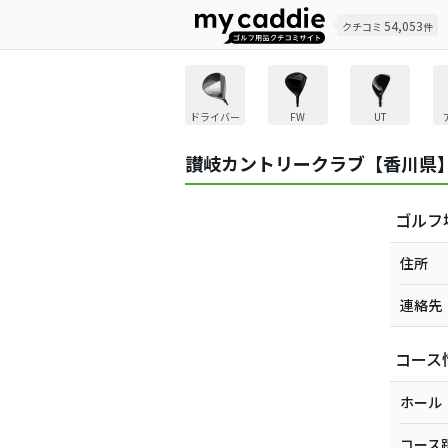
54,053
クチコミ
件
ドライバー
FW
UT
讃岐カントリークラブ【香川県
ゴルフ
住所
連絡先
コース
ホール
コース