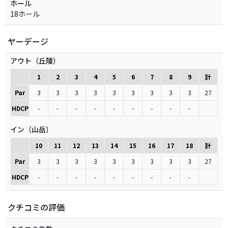
ホール
18ホール
ヤーデージ
アウト（丘陵）
1
2
3
4
5
6
7
8
9
計
Par
3
3
3
3
3
3
3
3
3
27
HDCP
-
-
-
-
-
-
-
-
-
イン（山岳）
10
11
12
13
14
15
16
17
18
計
Par
3
3
3
3
3
3
3
3
3
27
HDCP
-
-
-
-
-
-
-
-
-
クチコミの評価