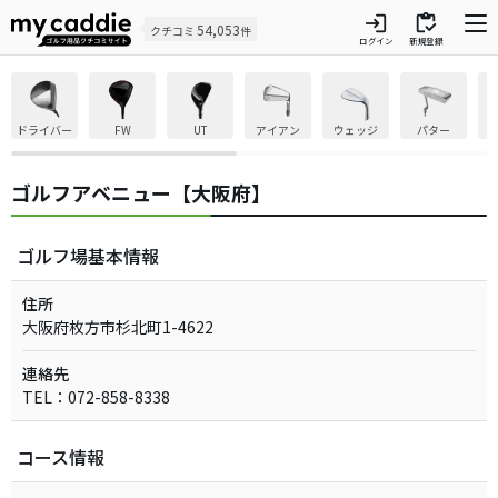
login
inventory
54,053
クチコミ
件
ログイン
新規登録
ドライバー
FW
UT
アイアン
ウェッジ
パター
ゴルフアベニュー【大阪府】
ゴルフ場基本情報
住所
大阪府枚方市杉北町1-4622
連絡先
TEL：072-858-8338
コース情報