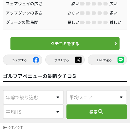
フェアウェイの広さ
狭い
広い
アップダウンの多さ
少ない
多い
グリーンの難易度
易しい
難しい
クチコミをする
シェアする
ポストする
LINEで送る
ゴルフアベニューの最新クチコミ
search
検索
0〜0件／0件