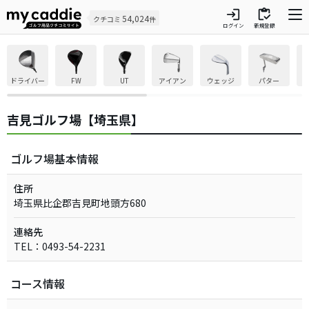
login
inventory
54,024
クチコミ
件
ログイン
新規登録
ドライバー
FW
UT
アイアン
ウェッジ
パター
吉見ゴルフ場【埼玉県】
ゴルフ場基本情報
住所
埼玉県比企郡吉見町地頭方680
連絡先
TEL：0493-54-2231
コース情報