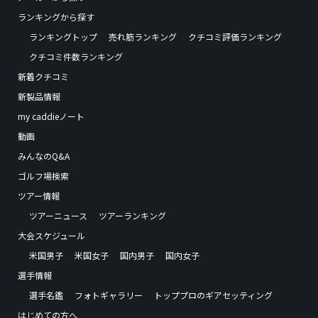
ランキングから探す
ランキングトップ
売れ筋ランキング
クチコミ評価ランキング
クチコミ件数ランキング
新着クチコミ
新製品情報
my caddieノート
動画
みんなのQ&A
ゴルフ場検索
ツアー情報
ツアーニュース
ツアーランキング
大会スケジュール
米国男子
米国女子
国内男子
国内女子
選手情報
選手名鑑
フォトギャラリー
トッププロのギアセッティング
はじめての方へ