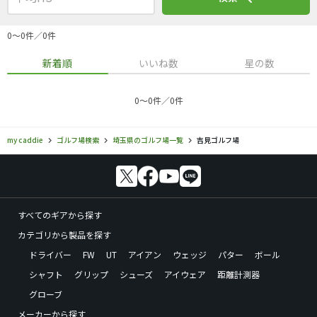
0〜0件／0件
新着順
いいね数
星の数
0〜0件／0件
my caddie
ゴルフ場検索
埼玉県のゴルフ場一覧
吉見ゴルフ場
すべてのギアから探す
カテゴリから製品を探す
ドライバー
FW
UT
アイアン
ウェッジ
パター
ボール
シャフト
グリップ
シューズ
アイウェア
距離計測器
グローブ
メーカーから探す