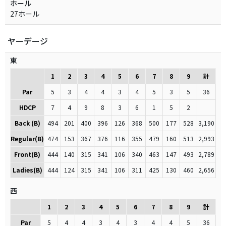
ホール
27ホール
ヤーデージ
東
1
2
3
4
5
6
7
8
9
計
Par
5
3
4
4
3
4
5
3
5
36
HDCP
7
4
9
8
3
6
1
5
2
Back (B)
494
201
400
396
126
368
500
177
528
3,190
Regular(B)
474
153
367
376
116
355
479
160
513
2,993
Front(B)
444
140
315
341
106
340
463
147
493
2,789
Ladies(B)
444
124
315
341
106
311
425
130
460
2,656
西
1
2
3
4
5
6
7
8
9
計
Par
5
4
4
3
4
3
4
4
5
36