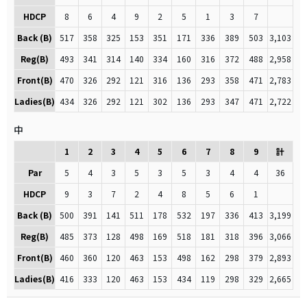
HDCP
8
6
4
9
2
5
1
3
7
Back (B)
517
358
325
153
351
171
336
389
503
3,103
Reg(B)
493
341
314
140
334
160
316
372
488
2,958
Front(B)
470
326
292
121
316
136
293
358
471
2,783
Ladies(B)
434
326
292
121
302
136
293
347
471
2,722
中
1
2
3
4
5
6
7
8
9
計
Par
5
4
3
5
3
5
3
4
4
36
HDCP
9
3
7
2
4
8
5
6
1
Back (B)
500
391
141
511
178
532
197
336
413
3,199
Reg(B)
485
373
128
498
169
518
181
318
396
3,066
Front(B)
460
360
120
463
153
498
162
298
379
2,893
Ladies(B)
416
333
120
463
153
434
119
298
329
2,665