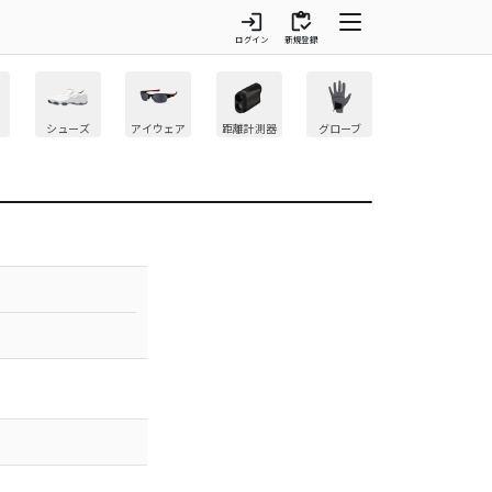
login
inventory
ログイン
新規登録
シューズ
アイウェア
距離計測器
グローブ