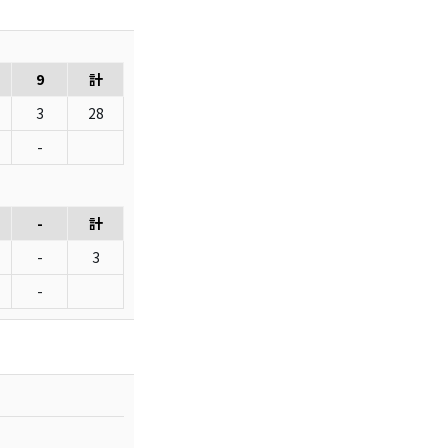
9
計
3
28
-
-
計
-
3
-