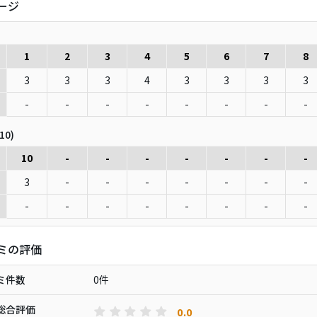
ージ
1
2
3
4
5
6
7
8
3
3
3
4
3
3
3
3
-
-
-
-
-
-
-
-
10)
10
-
-
-
-
-
-
-
3
-
-
-
-
-
-
-
-
-
-
-
-
-
-
-
ミの評価
ミ件数
0件
総合評価
0.0