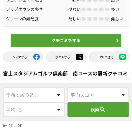
アップダウンの多さ
少ない
多い
グリーンの難易度
易しい
難しい
クチコミをする
シェアする
ポストする
LINEで送る
富士スタジアムゴルフ倶楽部 南コースの最新クチコミ
search
検索
0〜0件／0件