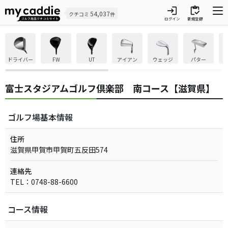
login
inventory
54,037
クチコミ
件
ログイン
新規登録
ドライバー
FW
UT
アイアン
ウェッジ
パター
富士スタジアムゴルフ倶楽部 南コース【滋賀県】
ゴルフ場基本情報
住所
滋賀県甲賀市甲賀町五反田574
連絡先
TEL：0748-88-6600
コース情報