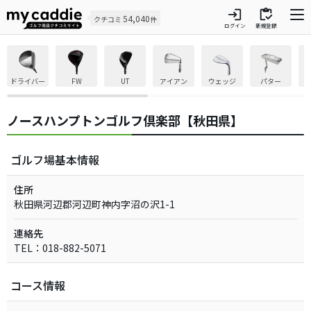
login
inventory
54,040
クチコミ
件
ログイン
新規登録
ドライバー
FW
UT
アイアン
ウェッジ
パター
ノースハンプトンゴルフ倶楽部【秋田県】
ゴルフ場基本情報
住所
秋田県河辺郡河辺町神内字沼の沢1-1
連絡先
TEL：018-882-5071
コース情報