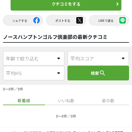
クチコミをする
シェアする
ポストする
LINEで送る
ノースハンプトンゴルフ倶楽部の最新クチコミ
search
検索
0〜0件／0件
新着順
いいね数
星の数
0〜0件／0件