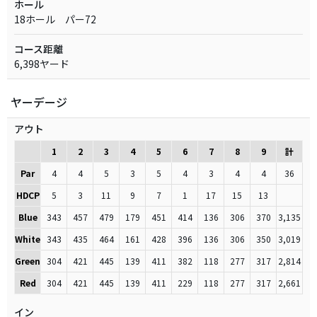
ホール
18ホール パー72
コース距離
6,398ヤード
ヤーデージ
アウト
1
2
3
4
5
6
7
8
9
計
Par
4
4
5
3
5
4
3
4
4
36
HDCP
5
3
11
9
7
1
17
15
13
Blue
343
457
479
179
451
414
136
306
370
3,135
White
343
435
464
161
428
396
136
306
350
3,019
Green
304
421
445
139
411
382
118
277
317
2,814
Red
304
421
445
139
411
229
118
277
317
2,661
イン