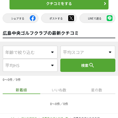
クチコミをする
シェアする
ポストする
LINEで送る
広島中央ゴルフクラブの最新クチコミ
search
検索
0〜0件／0件
新着順
いいね数
星の数
0〜0件／0件