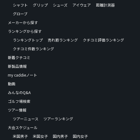
シャフト
グリップ
シューズ
アイウェア
距離計測器
グローブ
メーカーから探す
ランキングから探す
ランキングトップ
売れ筋ランキング
クチコミ評価ランキング
クチコミ件数ランキング
新着クチコミ
新製品情報
my caddieノート
動画
みんなのQ&A
ゴルフ場検索
ツアー情報
ツアーニュース
ツアーランキング
大会スケジュール
米国男子
米国女子
国内男子
国内女子