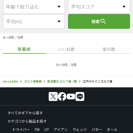
search
検索
0〜0件／0件
新着順
いいね数
星の数
0〜0件／0件
my caddie
ゴルフ場検索
東京都のゴルフ場一覧
江戸川ラインゴルフ場
すべてのギアから探す
カテゴリから製品を探す
ドライバー
FW
UT
アイアン
ウェッジ
パター
ボール