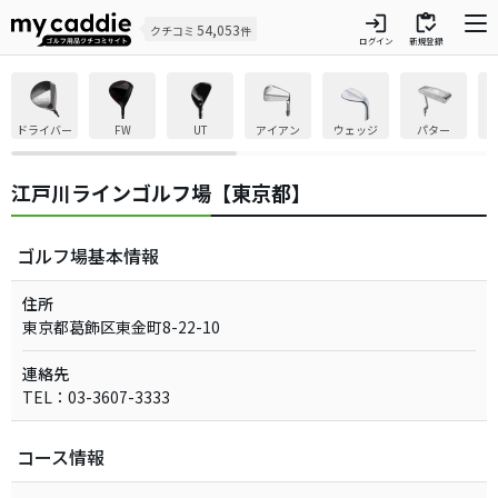
login
inventory
54,053
クチコミ
件
ログイン
新規登録
ドライバー
FW
UT
アイアン
ウェッジ
パター
江戸川ラインゴルフ場【東京都】
ゴルフ場基本情報
住所
東京都葛飾区東金町8-22-10
連絡先
TEL：03-3607-3333
コース情報