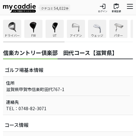
login
inventory
54,022
クチコミ
件
ログイン
新規登録
ドライバー
FW
UT
アイアン
ウェッジ
パター
信楽カントリー倶楽部 田代コース【滋賀県】
ゴルフ場基本情報
住所
滋賀県甲賀市信楽町田代767-1
連絡先
TEL：0748-82-3071
コース情報