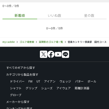
0〜0件／0件
新着順
いいね数
星の数
0〜0件／0件
my caddie
ゴルフ場検索
滋賀県のゴルフ場一覧
信楽カントリー倶楽部 田代コース
すべてのギアから探す
カテゴリから製品を探す
ドライバー
FW
UT
アイアン
ウェッジ
パター
ボール
シャフト
グリップ
シューズ
アイウェア
距離計測器
グローブ
メーカーから探す
ランキングから探す