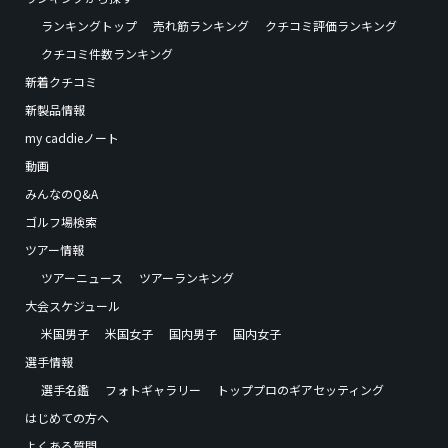
ランキングトップ
売れ筋ランキング
クチコミ評価ランキング
クチコミ件数ランキング
新着クチコミ
新製品情報
my caddieノート
動画
みんなのQ&A
ゴルフ場検索
ツアー情報
ツアーニュース
ツアーランキング
大会スケジュール
米国男子
米国女子
国内男子
国内女子
選手情報
選手名鑑
フォトギャラリー
トッププロのギアセッティング
はじめての方へ
よくある質問