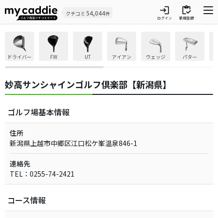
login
inventory
54,044
クチコミ
件
ログイン
新規登録
ドライバー
FW
UT
アイアン
ウェッジ
パター
妙高サンシャインゴルフ倶楽部【新潟県】
ゴルフ場基本情報
住所
新潟県上越市中郷区江口松ケ峯温泉846-1
連絡先
TEL：0255-74-2421
コース情報