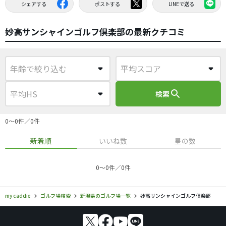
シェアする
ポストする
LINEで送る
妙高サンシャインゴルフ倶楽部の最新クチコミ
search
検索
0〜0件／0件
新着順
いいね数
星の数
0〜0件／0件
my caddie
ゴルフ場検索
新潟県のゴルフ場一覧
妙高サンシャインゴルフ倶楽部