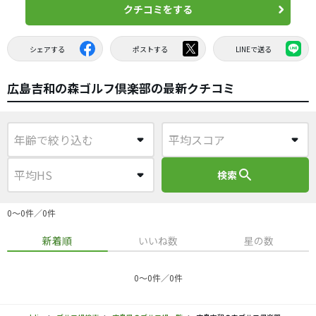
クチコミをする
シェアする
ポストする
LINEで送る
広島吉和の森ゴルフ倶楽部の最新クチコミ
search
検索
0〜0件／0件
新着順
いいね数
星の数
0〜0件／0件