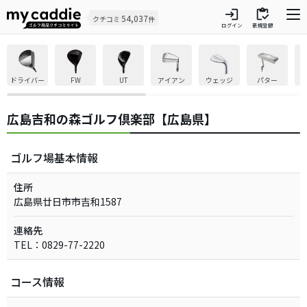
login
inventory
54,037
クチコミ
件
ログイン
新規登録
ドライバー
FW
UT
アイアン
ウェッジ
パター
広島吉和の森ゴルフ倶楽部【広島県】
ゴルフ場基本情報
住所
広島県廿日市市吉和1587
連絡先
TEL：0829-77-2220
コース情報