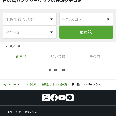
日の隈カンツリークラブの最新クチコミ
search
検索
0〜0件／0件
新着順
いいね数
星の数
0〜0件／0件
my caddie
ゴルフ場検索
佐賀県のゴルフ場一覧
日の隈カンツリークラブ
すべてのギアから探す