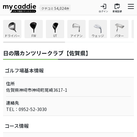
login
inventory
54,024
クチコミ
件
ログイン
新規登録
ドライバー
FW
UT
アイアン
ウェッジ
パター
日の隈カンツリークラブ【佐賀県】
ゴルフ場基本情報
住所
佐賀県神埼市神埼町尾崎3617-1
連絡先
TEL：0952-52-3030
コース情報