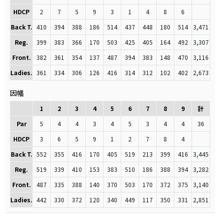
HDCP
2
7
5
9
3
1
4
8
6
Back T.
410
394
388
186
514
437
448
180
514
3,471
Reg.
399
383
366
170
503
425
405
164
492
3,307
Front.
382
361
354
137
487
394
383
148
470
3,116
Ladies.
361
334
306
126
416
314
312
102
402
2,673
因幡
1
2
3
4
5
6
7
8
9
計
Par
5
4
4
3
4
5
3
4
4
36
HDCP
3
6
5
9
1
2
7
8
4
Back T.
552
355
416
170
405
519
213
399
416
3,445
Reg.
519
339
410
153
383
510
186
388
394
3,282
Front.
487
335
388
140
370
503
170
372
375
3,140
Ladies.
442
330
372
120
340
449
117
350
331
2,851