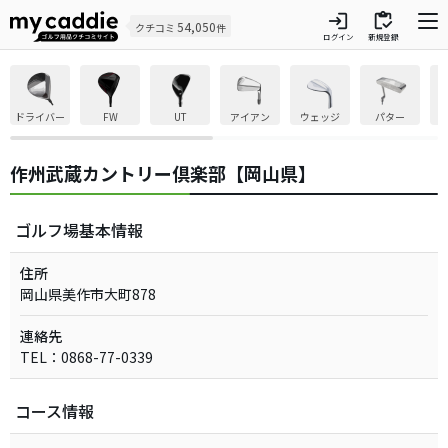
login
inventory
54,050
クチコミ
件
ログイン
新規登録
ドライバー
FW
UT
アイアン
ウェッジ
パター
作州武蔵カントリー倶楽部【岡山県】
ゴルフ場基本情報
住所
岡山県美作市大町878
連絡先
TEL：0868-77-0339
コース情報