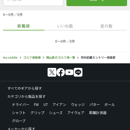
0〜0件／0件
新着順
いいね数
星の数
0〜0件／0件
my caddie
ゴルフ場検索
岡山県のゴルフ場一覧
作州武蔵カントリー倶楽部
すべてのギアから探す
カテゴリから製品を探す
ドライバー
FW
UT
アイアン
ウェッジ
パター
ボール
シャフト
グリップ
シューズ
アイウェア
距離計測器
グローブ
メーカーから探す