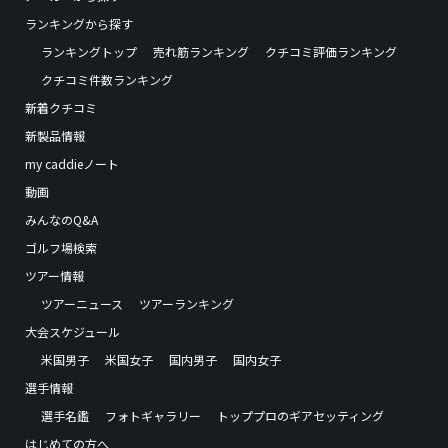
ランキングから探す
ランキングトップ
売れ筋ランキング
クチコミ評価ランキング
クチコミ件数ランキング
新着クチコミ
新製品情報
my caddieノート
動画
みんなのQ&A
ゴルフ場検索
ツアー情報
ツアーニュース
ツアーランキング
大会スケジュール
米国男子
米国女子
国内男子
国内女子
選手情報
選手名鑑
フォトギャラリー
トッププロのギアセッティング
はじめての方へ