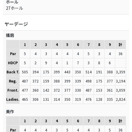
ホール
27ホール
ヤーデージ
播磨
1
2
3
4
5
6
7
8
9
計
Par
5
4
3
4
4
4
5
3
4
36
HDCP
5
2
9
4
1
7
3
8
6
Back T.
505
394
175
399
443
350
514
191
388
3,359
Reg.
487
372
159
388
399
339
498
175
377
3,194
Front.
477
360
142
372
377
330
487
153
361
3,059
Ladies.
465
306
131
314
350
319
476
128
335
2,824
美作
1
2
3
4
5
6
7
8
9
計
Par
4
4
4
3
5
4
4
3
5
36