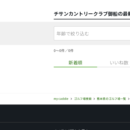
チサンカントリークラブ御船の最
0〜0件／0件
新着順
いいね数
my caddie
ゴルフ場検索
熊本県のゴルフ場一覧