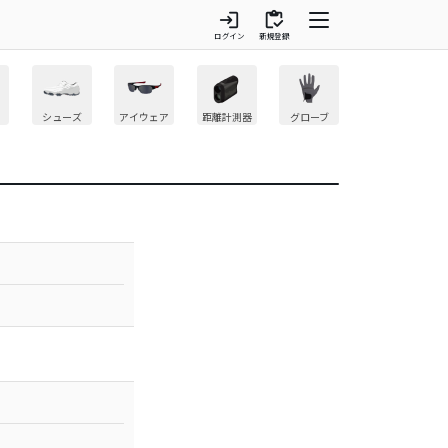
login
inventory
ログイン
新規登録
シューズ
アイウェア
距離計測器
グローブ