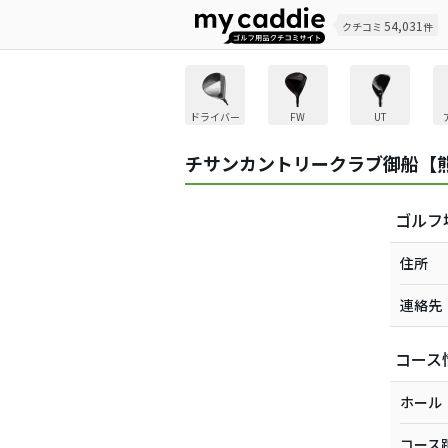
54,031
クチコミ
件
ドライバー
FW
UT
チサンカントリークラブ御船【
ゴルフ
住所
連絡先
コース
ホール
コース