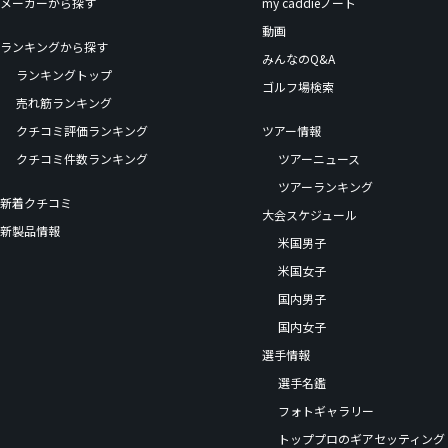
メーカーから探す
my caddieノート
動画
ランキングから探す
みんなのQ&A
ランキングトップ
ゴルフ場検索
売れ筋ランキング
クチコミ評価ランキング
ツアー情報
クチコミ件数ランキング
ツアーニュース
ツアーランキング
新着クチコミ
大会スケジュール
新製品情報
米国男子
米国女子
国内男子
国内女子
選手情報
選手名鑑
フォトギャラリー
トッププロのギアセッティング