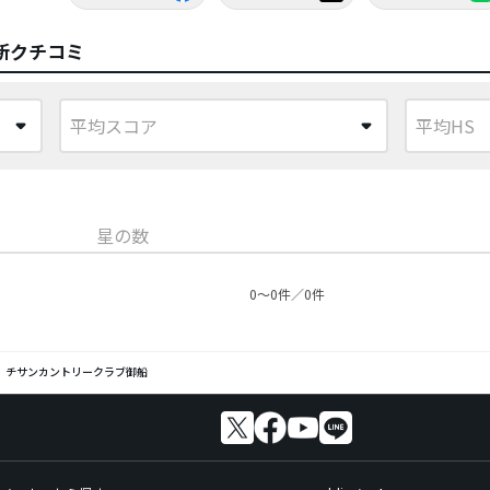
新クチコミ
星の数
0〜0件／0件
チサンカントリークラブ御船