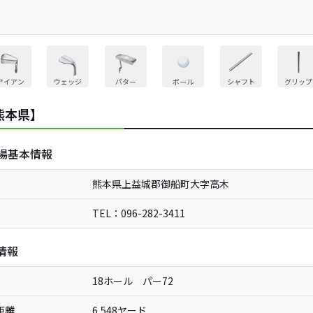
アイアン
ウェッジ
パター
ボール
シャフト
グリップ
熊本県】
場基本情報
熊本県上益城郡御船町大字高木
TEL：096-282-3411
情報
18ホール パー72
距離
6,548ヤード