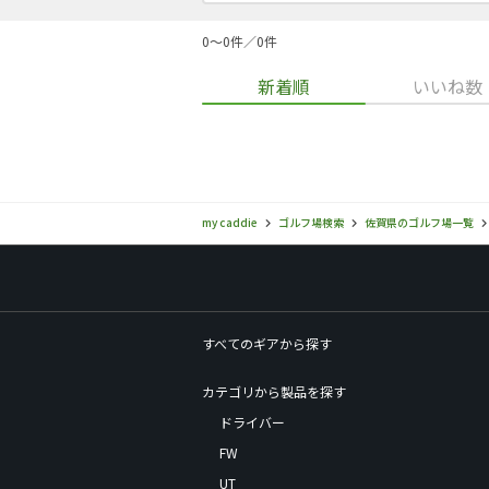
0〜0件／0件
新着順
いいね数
my caddie
ゴルフ場検索
佐賀県のゴルフ場一覧
すべてのギアから探す
カテゴリから製品を探す
ドライバー
FW
UT