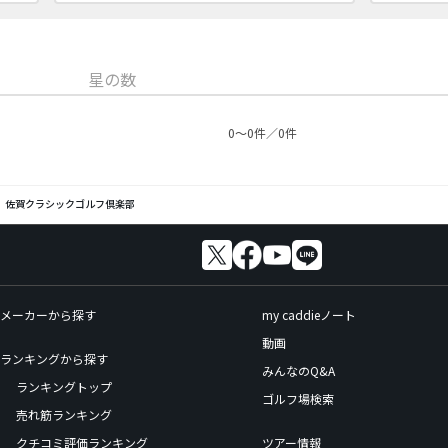
星の数
0〜0件／0件
佐賀クラシックゴルフ倶楽部
メーカーから探す
my caddieノート
動画
ランキングから探す
みんなのQ&A
ランキングトップ
ゴルフ場検索
売れ筋ランキング
クチコミ評価ランキング
ツアー情報