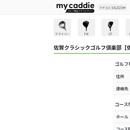
54,023
クチコミ
件
ドライバー
FW
UT
佐賀クラシックゴルフ倶楽部【
ゴルフ
住所
連絡先
コース
ホール
コース