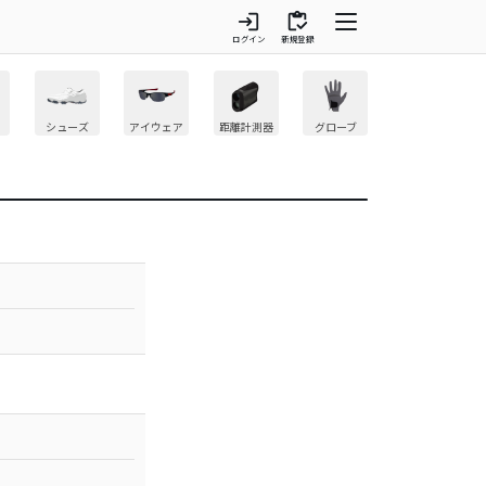
login
inventory
ログイン
新規登録
シューズ
アイウェア
距離計測器
グローブ