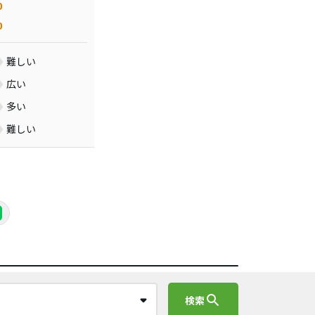
0
0
難しい
広い
多い
難しい
search
検索