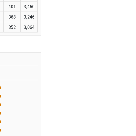
401
3,460
368
3,246
352
3,064
0
0
0
0
0
0