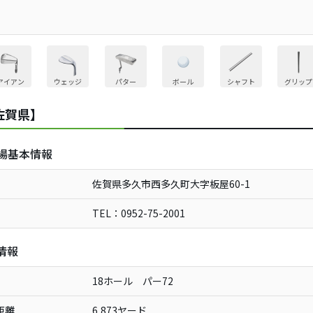
アイアン
ウェッジ
パター
ボール
シャフト
グリップ
佐賀県】
場基本情報
佐賀県多久市西多久町大字板屋60-1
TEL：0952-75-2001
情報
18ホール パー72
距離
6,873ヤード