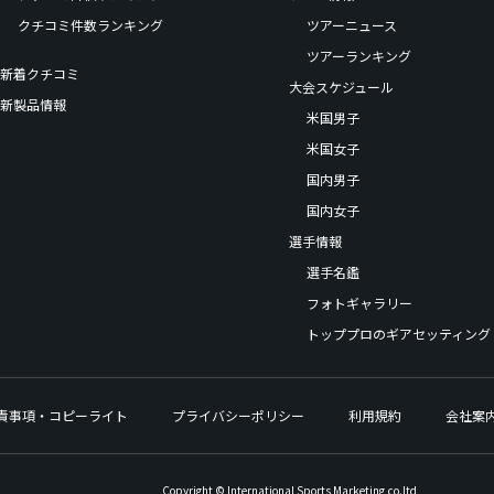
クチコミ件数ランキング
ツアーニュース
ツアーランキング
新着クチコミ
大会スケジュール
新製品情報
米国男子
米国女子
国内男子
国内女子
選手情報
選手名鑑
フォトギャラリー
トッププロのギアセッティング
責事項・コピーライト
プライバシーポリシー
利用規約
会社案
Copyright © International Sports Marketing,co.ltd