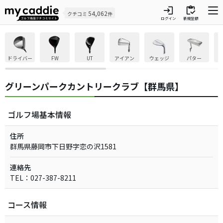
login
inventory
54,062
クチコミ
件
ログイン
新規登録
ドライバー
FW
UT
アイアン
ウェッジ
パター
グリーンパークカントリークラブ【群馬県】
ゴルフ場基本情報
住所
群馬県藤岡市下日野字恋の沢1581
連絡先
TEL：027-387-8211
コース情報