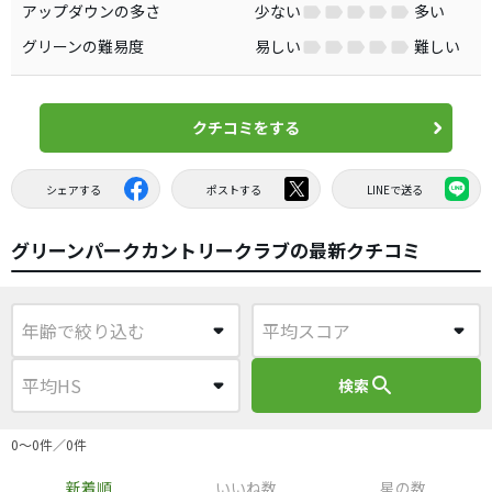
アップダウンの多さ
少ない
多い
グリーンの難易度
易しい
難しい
クチコミをする
シェアする
ポストする
LINEで送る
グリーンパークカントリークラブの最新クチコミ
search
検索
0〜0件／0件
新着順
いいね数
星の数