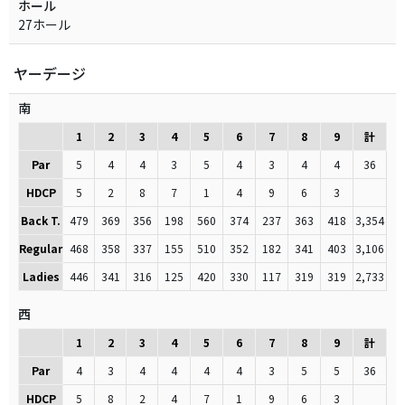
ホール
27ホール
ヤーデージ
南
1
2
3
4
5
6
7
8
9
計
Par
5
4
4
3
5
4
3
4
4
36
HDCP
5
2
8
7
1
4
9
6
3
Back T.
479
369
356
198
560
374
237
363
418
3,354
Regular
468
358
337
155
510
352
182
341
403
3,106
Ladies
446
341
316
125
420
330
117
319
319
2,733
西
1
2
3
4
5
6
7
8
9
計
Par
4
3
4
4
4
4
3
5
5
36
HDCP
5
8
2
4
7
1
9
6
3