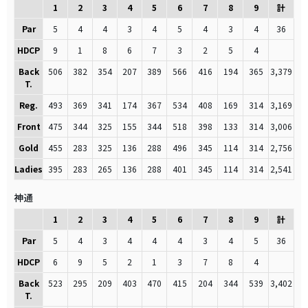
1
2
3
4
5
6
7
8
9
計
Par
5
4
4
3
4
5
4
3
4
36
HDCP
9
1
8
6
7
3
2
5
4
Back
506
382
354
207
389
566
416
194
365
3,379
T.
Reg.
493
369
341
174
367
534
408
169
314
3,169
Front
475
344
325
155
344
518
398
133
314
3,006
Gold
455
283
325
136
288
496
345
114
314
2,756
Ladies
395
283
265
136
288
401
345
114
314
2,541
神通
1
2
3
4
5
6
7
8
9
計
Par
5
4
3
4
4
4
3
4
5
36
HDCP
6
9
5
2
1
3
7
8
4
Back
523
295
209
403
470
415
204
344
539
3,402
T.