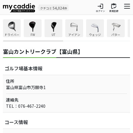
login
inventory
54,024
クチコミ
件
ログイン
新規登録
ドライバー
FW
UT
アイアン
ウェッジ
パター
富山カントリークラブ【富山県】
ゴルフ場基本情報
住所
富山県富山市万願寺1
連絡先
TEL：076-467-2240
コース情報