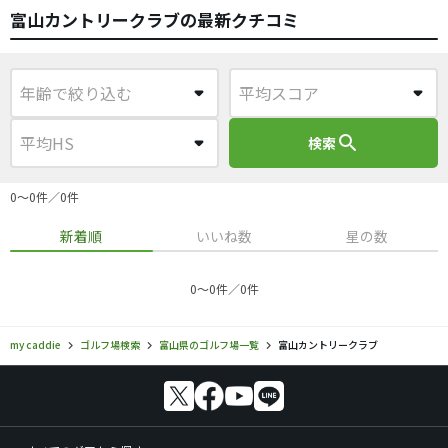
富山カントリークラブの最新クチコミ
search
検索
0〜0件／0件
新着順
いいね数
星の数
0〜0件／0件
my caddie
ゴルフ場検索
富山県のゴルフ場一覧
富山カントリークラブ