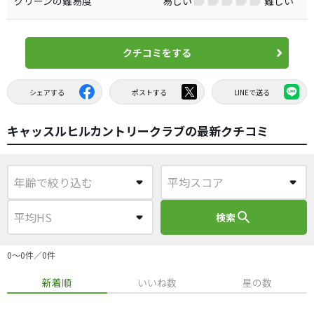
グリーンの難易度
易しい
難しい
クチコミをする
シェアする
ポストする
LINEで送る
キャッスルヒルカントリークラブの最新クチコミ
search
検索
0〜0件／0件
新着順
いいね数
星の数