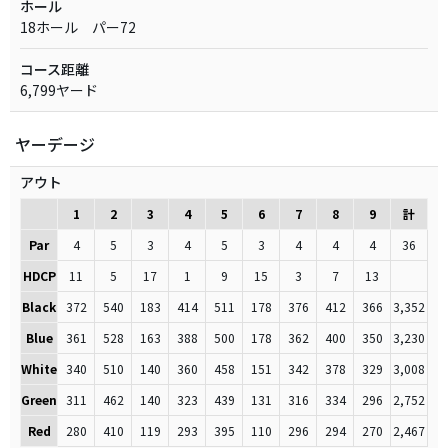
ホール
18ホール パー72
コース距離
6,799ヤード
ヤーデージ
アウト
1
2
3
4
5
6
7
8
9
計
Par
4
5
3
4
5
3
4
4
4
36
HDCP
11
5
17
1
9
15
3
7
13
Black
372
540
183
414
511
178
376
412
366
3,352
Blue
361
528
163
388
500
178
362
400
350
3,230
White
340
510
140
360
458
151
342
378
329
3,008
Green
311
462
140
323
439
131
316
334
296
2,752
Red
280
410
119
293
395
110
296
294
270
2,467