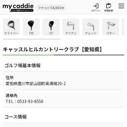
login
inventory
54,065
クチコミ
件
ログイン
新規登録
ドライバー
FW
UT
アイアン
ウェッジ
パター
キャッスルヒルカントリークラブ【愛知県】
ゴルフ場基本情報
住所
愛知県豊川市足山田町奥滝場20-2
連絡先
TEL：0533-93-6550
コース情報