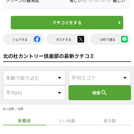
グリーンの難易度
易しい
難しい
クチコミをする
シェアする
ポストする
LINEで送る
北の杜カントリー倶楽部の最新クチコミ
search
検索
0〜0件／0件
新着順
いいね数
星の数