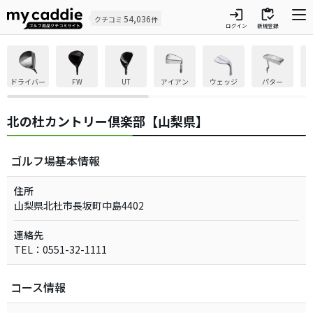
login
inventory
54,036
クチコミ
件
ログイン
新規登録
ドライバー
FW
UT
アイアン
ウェッジ
パター
北の杜カントリー倶楽部【山梨県】
ゴルフ場基本情報
住所
山梨県北杜市長坂町中島4402
連絡先
TEL：0551-32-1111
コース情報