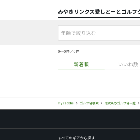
みやきリンクス愛しとーとゴルフ
0〜0件／0件
新着順
いいね数
my caddie
ゴルフ場検索
佐賀県のゴルフ場一覧
すべてのギアから探す