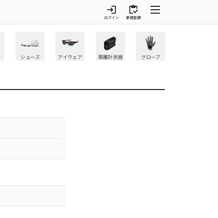
login
inventory
ログイン
新規登録
シューズ
アイウェア
距離計測器
グローブ