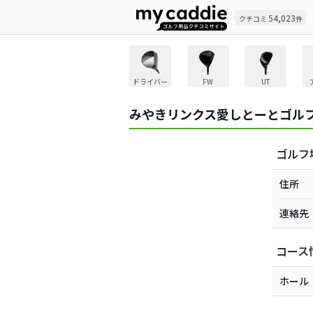
54,023
クチコミ
件
ドライバー
FW
UT
みやきリンクス愛しとーとゴル
ゴルフ
住所
連絡先
コース
ホール