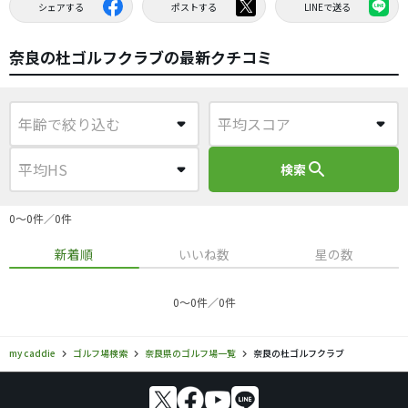
シェアする
ポストする
LINEで送る
奈良の杜ゴルフクラブの最新クチコミ
search
検索
0〜0件／0件
新着順
いいね数
星の数
0〜0件／0件
my caddie
ゴルフ場検索
奈良県のゴルフ場一覧
奈良の杜ゴルフクラブ