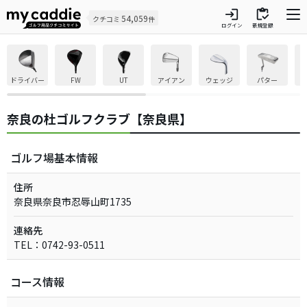
login
inventory
54,059
クチコミ
件
ログイン
新規登録
ドライバー
FW
UT
アイアン
ウェッジ
パター
奈良の杜ゴルフクラブ【奈良県】
ゴルフ場基本情報
住所
奈良県奈良市忍辱山町1735
連絡先
TEL：0742-93-0511
コース情報