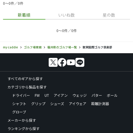
0〜0件／0件
新着順
いいね数
星の数
0〜0件／0件
my caddie
ゴルフ場検索
福井県のゴルフ場一覧
敦賀国際ゴルフ倶楽部
すべてのギアから探す
カテゴリから製品を探す
ドライバー
FW
UT
アイアン
ウェッジ
パター
ボール
シャフト
グリップ
シューズ
アイウェア
距離計測器
グローブ
メーカーから探す
ランキングから探す