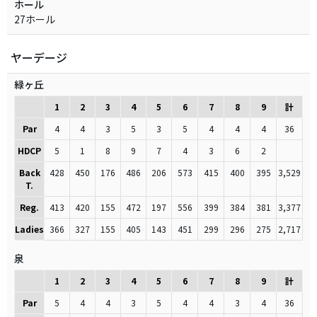
ホール
27ホール
ヤーデージ
緑ヶ丘
1
2
3
4
5
6
7
8
9
計
Par
4
4
3
5
3
5
4
4
4
36
HDCP
5
1
8
9
7
4
3
6
2
Back
428
450
176
486
206
573
415
400
395
3,529
T.
Reg.
413
420
155
472
197
556
399
384
381
3,377
Ladies
366
327
155
405
143
451
299
296
275
2,717
泉
1
2
3
4
5
6
7
8
9
計
Par
5
4
4
3
5
4
4
3
4
36