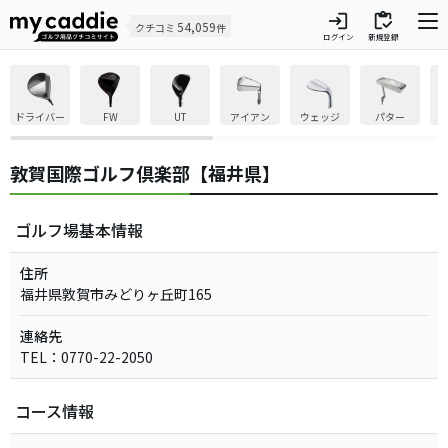
login
inventory
54,059
クチコミ
件
ログイン
新規登録
ドライバー
FW
UT
アイアン
ウェッジ
パター
敦賀国際ゴルフ倶楽部【福井県】
ゴルフ場基本情報
住所
福井県敦賀市みどりヶ丘町165
連絡先
TEL：0770-22-2050
コース情報