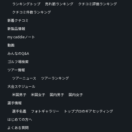
ランキングトップ
売れ筋ランキング
クチコミ評価ランキング
クチコミ件数ランキング
新着クチコミ
新製品情報
my caddieノート
動画
みんなのQ&A
ゴルフ場検索
ツアー情報
ツアーニュース
ツアーランキング
大会スケジュール
米国男子
米国女子
国内男子
国内女子
選手情報
選手名鑑
フォトギャラリー
トッププロのギアセッティング
はじめての方へ
よくある質問