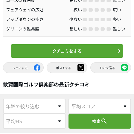
フェアウェイの広さ
狭い
広い
アップダウンの多さ
少ない
多い
グリーンの難易度
易しい
難しい
クチコミをする
シェアする
ポストする
LINEで送る
敦賀国際ゴルフ倶楽部の最新クチコミ
search
検索