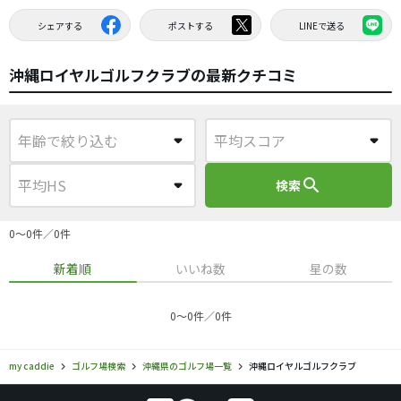
シェアする
ポストする
LINEで送る
沖縄ロイヤルゴルフクラブの最新クチコミ
search
検索
0〜0件／0件
新着順
いいね数
星の数
0〜0件／0件
my caddie
ゴルフ場検索
沖縄県のゴルフ場一覧
沖縄ロイヤルゴルフクラブ