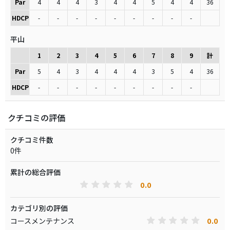
Par
4
4
4
3
4
4
5
4
4
36
HDCP
-
-
-
-
-
-
-
-
-
平山
1
2
3
4
5
6
7
8
9
計
Par
5
4
3
4
4
4
3
5
4
36
HDCP
-
-
-
-
-
-
-
-
-
クチコミの評価
クチコミ件数
0件
累計の総合評価
0.0
カテゴリ別の評価
0.0
コースメンテナンス