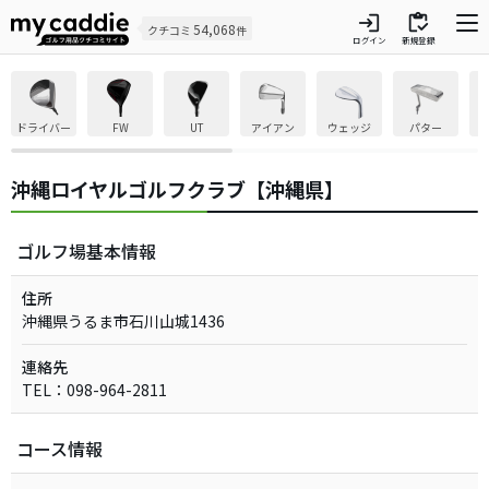
login
inventory
54,068
クチコミ
件
ログイン
新規登録
ドライバー
FW
UT
アイアン
ウェッジ
パター
沖縄ロイヤルゴルフクラブ【沖縄県】
ゴルフ場基本情報
住所
沖縄県うるま市石川山城1436
連絡先
TEL：098-964-2811
コース情報