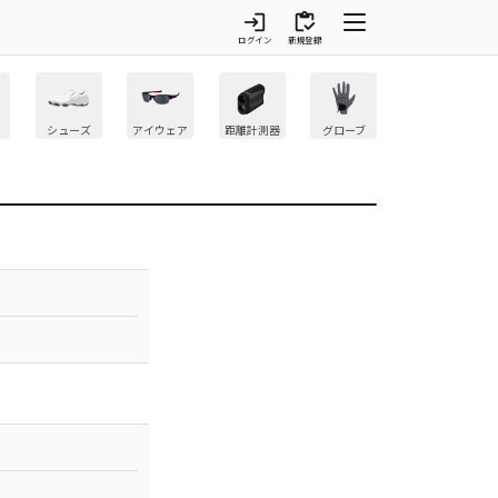
login
inventory
ログイン
新規登録
シューズ
アイウェア
距離計測器
グローブ