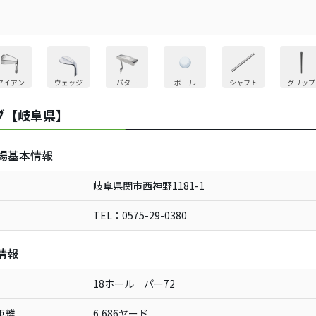
アイアン
ウェッジ
パター
ボール
シャフト
グリップ
ブ【岐阜県】
場基本情報
岐阜県関市西神野1181-1
TEL：0575-29-0380
情報
18ホール パー72
距離
6,686ヤード