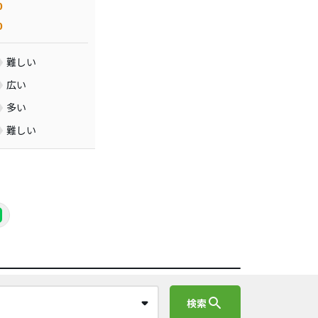
0
0
難しい
広い
多い
難しい
search
検索