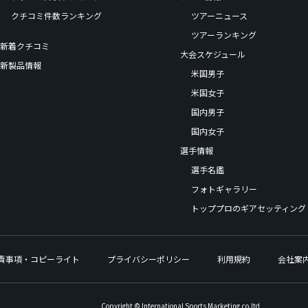
クチコミ件数ランキング
ツアーニュース
ツアーランキング
新着クチコミ
大会スケジュール
新製品情報
米国男子
米国女子
国内男子
国内女子
選手情報
選手名鑑
フォトギャラリー
トッププロのギアセッティング
責事項・コピーライト
プライバシーポリシー
利用規約
会社案
Copyright © International Sports Marketing,co.ltd