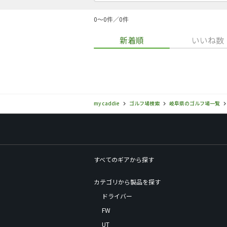
0〜0件／0件
新着順
いいね数
my caddie
ゴルフ場検索
岐阜県のゴルフ場一覧
すべてのギアから探す
カテゴリから製品を探す
ドライバー
FW
UT