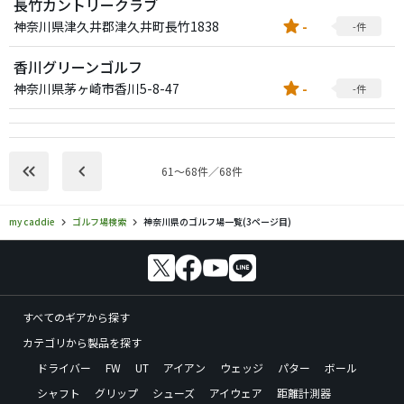
長竹カントリークラブ
star
神奈川県津久井郡津久井町長竹1838
-
-件
香川グリーンゴルフ
star
神奈川県茅ヶ崎市香川5-8-47
-
-件
keyboard_double_arrow_left
keyboard_arrow_left
61〜68件／68件
my caddie
ゴルフ場検索
神奈川県のゴルフ場一覧(3ページ目)
すべてのギアから探す
カテゴリから製品を探す
ドライバー
FW
UT
アイアン
ウェッジ
パター
ボール
シャフト
グリップ
シューズ
アイウェア
距離計測器