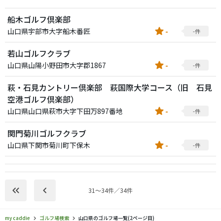
船木ゴルフ倶楽部
star
山口県宇部市大字船木番匠
-
-件
若山ゴルフクラブ
star
山口県山陽小野田市大字郡1867
-
-件
萩・石見カントリー倶楽部 萩国際大学コース（旧 石見
空港ゴルフ倶楽部）
star
山口県山口県萩市大字下田万897番地
-
-件
関門菊川ゴルフクラブ
star
山口県下関市菊川町下保木
-
-件
keyboard_double_arrow_left
keyboard_arrow_left
31〜34件／34件
my caddie
ゴルフ場検索
山口県のゴルフ場一覧(2ページ目)