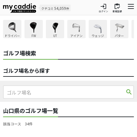
login
inventory
54,059
クチコミ
件
ログイン
新規登録
ドライバー
FW
UT
アイアン
ウェッジ
パター
ゴルフ場検索
ゴルフ場名から探す
search
山口県のゴルフ場一覧
該当コース 34件