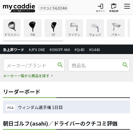
login
inventory
54,024
クチコミ
件
ログイン
新規登録
ドライバー
FW
UT
アイアン
ウェッジ
パター
急上昇ワード
#JPX ONE
#ONOFF AKA
#Qi4D
#G440
search
search
メーカー一覧から商品を探す
リーダーボード
ウィンダム選手権 1日目
PGA
朝日ゴルフ(asahi)／ドライバーのクチコミ評価