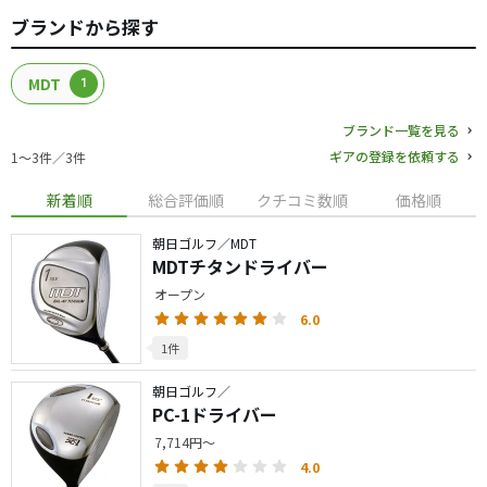
ブランドから探す
MDT
1
ブランド一覧を見る
ギアの登録を依頼する
1〜3件／3件
新着順
総合評価順
クチコミ数順
価格順
朝日ゴルフ／MDT
MDTチタンドライバー
オープン
6.0
1件
朝日ゴルフ／
PC-1ドライバー
7,714円～
4.0