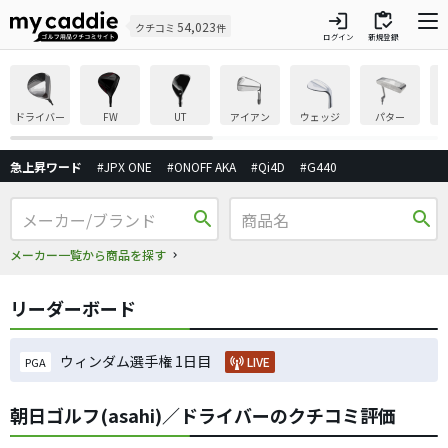
login
inventory
54,023
クチコミ
件
ログイン
新規登録
ドライバー
FW
UT
アイアン
ウェッジ
パター
急上昇ワード
#JPX ONE
#ONOFF AKA
#Qi4D
#G440
search
search
メーカー一覧から商品を探す
リーダーボード
ウィンダム選手権 1日目
LIVE
PGA
朝日ゴルフ(asahi)／ドライバーのクチコミ評価