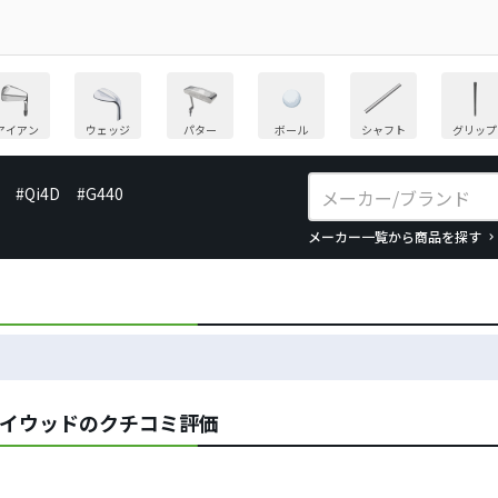
アイアン
ウェッジ
パター
ボール
シャフト
グリップ
#Qi4D
#G440
メーカー一覧から商品を探す
ェイウッドのクチコミ評価