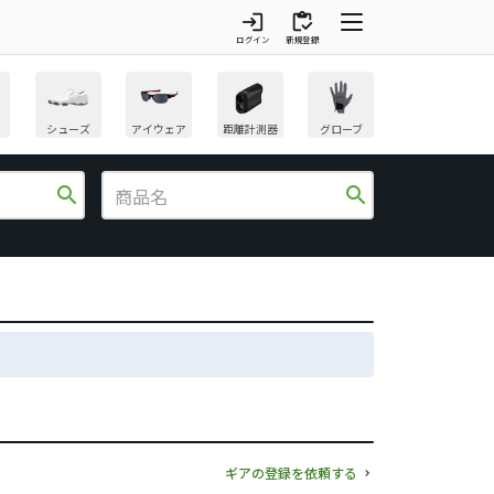
login
inventory
ログイン
新規登録
シューズ
アイウェア
距離計測器
グローブ
search
search
ギアの登録を依頼する