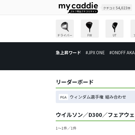
54,023
クチコミ
件
ドライバー
FW
UT
急上昇ワード
#JPX ONE
#ONOFF AKA
リーダーボード
ウィンダム選手権 組み合わせ
PGA
ウイルソン／D300／フェアウ
1〜1件／1件