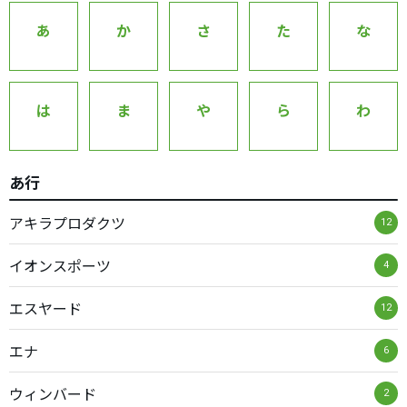
あ
か
さ
た
な
は
ま
や
ら
わ
あ行
アキラプロダクツ
12
イオンスポーツ
4
エスヤード
12
エナ
6
ウィンバード
2