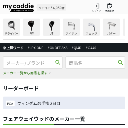
login
inventory
54,050
クチコミ
件
ログイン
新規登録
ドライバー
FW
UT
アイアン
ウェッジ
パター
急上昇ワード
#JPX ONE
#ONOFF AKA
#Qi4D
#G440
search
search
メーカー一覧から商品を探す
リーダーボード
ウィンダム選手権 2日目
PGA
フェアウェイウッドのメーカー一覧