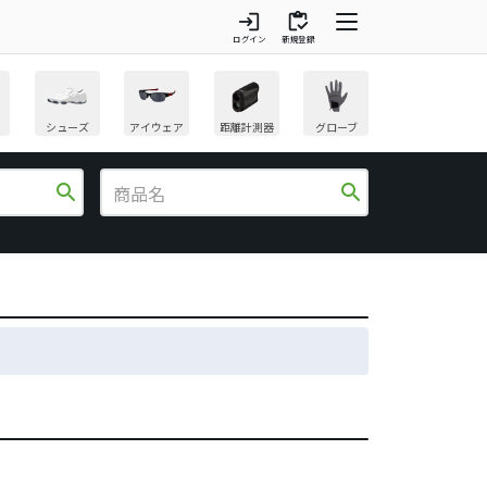
login
inventory
ログイン
新規登録
シューズ
アイウェア
距離計測器
グローブ
search
search