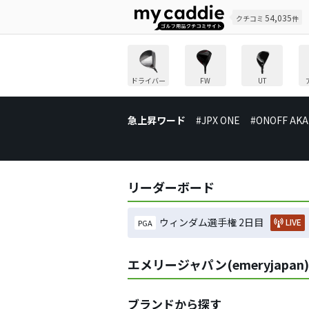
54,035
クチコミ
件
ドライバー
FW
UT
急上昇ワード
#JPX ONE
#ONOFF AKA
リーダーボード
ウィンダム選手権 2日目
LIVE
PGA
エメリージャパン(emeryjap
ブランドから探す