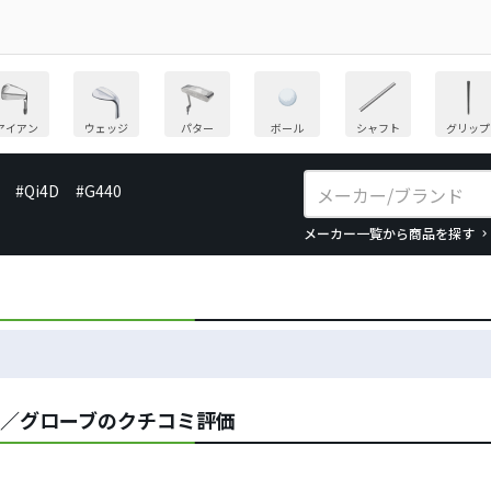
アイアン
ウェッジ
パター
ボール
シャフト
グリップ
#Qi4D
#G440
メーカー一覧から商品を探す
an)／グローブのクチコミ評価