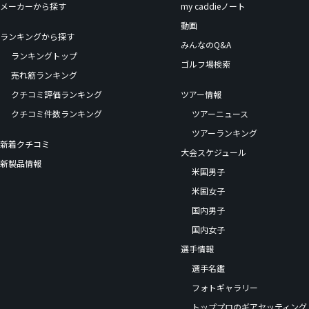
メーカーから探す
my caddieノート
動画
ランキングから探す
みんなのQ&A
ランキングトップ
ゴルフ場検索
売れ筋ランキング
クチコミ評価ランキング
ツアー情報
クチコミ件数ランキング
ツアーニュース
ツアーランキング
新着クチコミ
大会スケジュール
新製品情報
米国男子
米国女子
国内男子
国内女子
選手情報
選手名鑑
フォトギャラリー
トッププロのギアセッティング