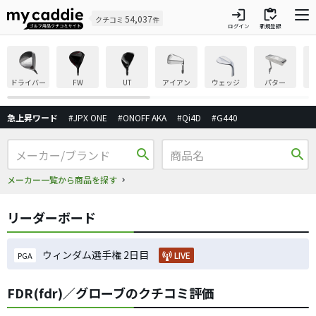
login
inventory
54,037
クチコミ
件
ログイン
新規登録
ドライバー
FW
UT
アイアン
ウェッジ
パター
急上昇ワード
#JPX ONE
#ONOFF AKA
#Qi4D
#G440
search
search
メーカー一覧から商品を探す
リーダーボード
ウィンダム選手権 2日目
LIVE
PGA
FDR(fdr)／グローブのクチコミ評価