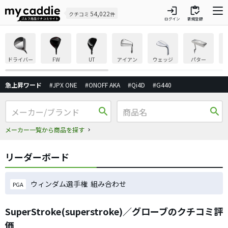
login
inventory
54,022
クチコミ
件
ログイン
新規登録
ドライバー
FW
UT
アイアン
ウェッジ
パター
急上昇ワード
#JPX ONE
#ONOFF AKA
#Qi4D
#G440
search
search
メーカー一覧から商品を探す
リーダーボード
ウィンダム選手権 組み合わせ
PGA
SuperStroke(superstroke)／グローブのクチコミ評
価