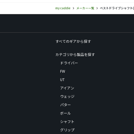
my caddie
メーカー一覧
ベストドライブシャフト(BE
すべてのギアから探す
カテゴリから製品を探す
ドライバー
FW
UT
アイアン
ウェッジ
パター
ボール
シャフト
グリップ