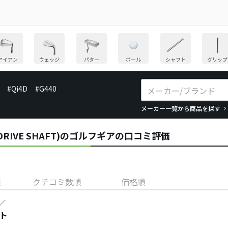
アイアン
ウェッジ
パター
ボール
シャフト
グリップ
#Qi4D
#G440
メーカー一覧から商品を探す
RIVE SHAFT)のゴルフギアの口コミ評価
順
クチコミ数順
価格順
／
フト