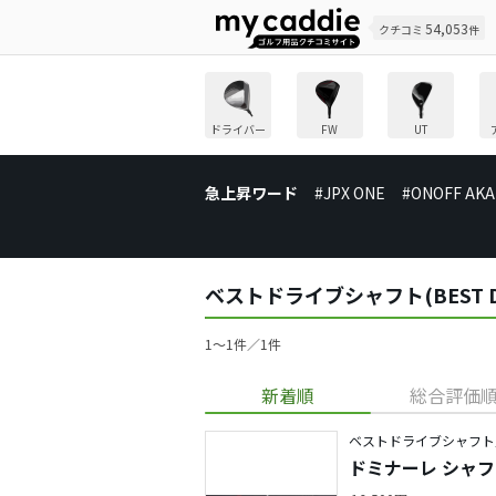
54,053
クチコミ
件
ドライバー
FW
UT
急上昇ワード
#JPX ONE
#ONOFF AKA
ベストドライブシャフト(BEST D
1〜1件／1件
新着順
総合評価
ベストドライブシャフト
ドミナーレ シャ