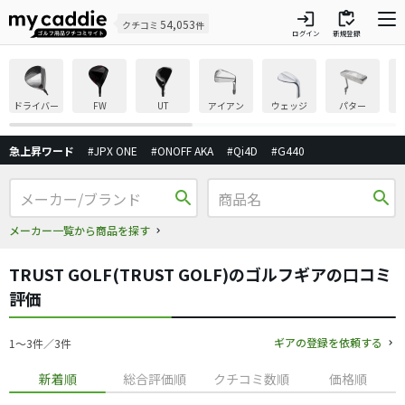
login
inventory
54,053
クチコミ
件
ログイン
新規登録
ドライバー
FW
UT
アイアン
ウェッジ
パター
急上昇ワード
#JPX ONE
#ONOFF AKA
#Qi4D
#G440
search
search
メーカー一覧から商品を探す
TRUST GOLF(TRUST GOLF)のゴルフギアの口コミ
評価
ギアの登録を依頼する
1〜3件／3件
新着順
総合評価順
クチコミ数順
価格順