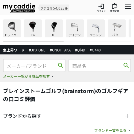
login
inventory
54,023
クチコミ
件
ログイン
新規登録
ドライバー
FW
UT
アイアン
ウェッジ
パター
急上昇ワード
#JPX ONE
#ONOFF AKA
#Qi4D
#G440
search
search
メーカー一覧から商品を探す
ブレインストームゴルフ(brainstorm)のゴルフギア
の口コミ評価
ブランドから探す
ブランド一覧を見る