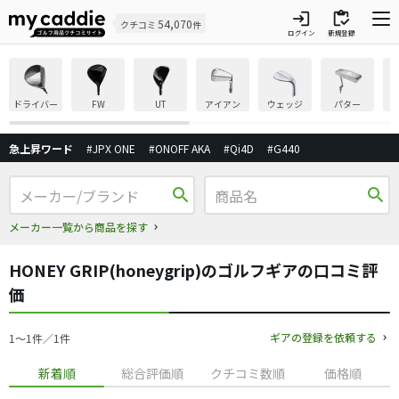
login
inventory
54,070
クチコミ
件
ログイン
新規登録
ドライバー
FW
UT
アイアン
ウェッジ
パター
急上昇ワード
#JPX ONE
#ONOFF AKA
#Qi4D
#G440
search
search
メーカー一覧から商品を探す
HONEY GRIP(honeygrip)のゴルフギアの口コミ評
価
ギアの登録を依頼する
1〜1件／1件
新着順
総合評価順
クチコミ数順
価格順