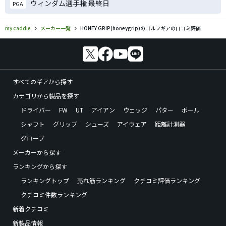
ウィンダム選手権 最終日
PGA
my caddie
メーカー一覧
HONEY GRIP(honeygrip)のゴルフギアの口コミ評価
すべてのギアから探す
カテゴリから製品を探す
ドライバー
FW
UT
アイアン
ウェッジ
パター
ボール
シャフト
グリップ
シューズ
アイウェア
距離計測器
グローブ
メーカーから探す
ランキングから探す
ランキングトップ
売れ筋ランキング
クチコミ評価ランキング
クチコミ件数ランキング
新着クチコミ
新製品情報