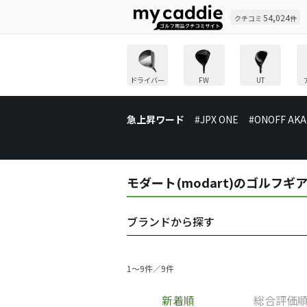
54,024
クチコミ
件
ドライバー
FW
UT
急上昇ワード
#JPX ONE
#ONOFF AKA
モダート(modart)のゴルフ
ブランドから探す
1〜9件／9件
新着順
総合評価