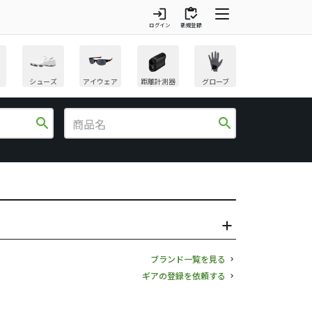
login
inventory
ログイン
新規登録
シューズ
アイウェア
距離計測器
グローブ
search
search
ブランド一覧を見る
ギアの登録を依頼する