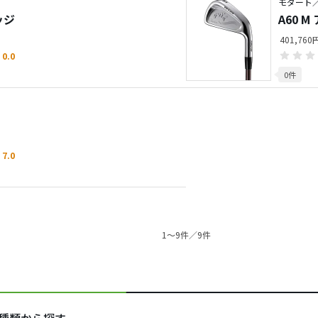
モダート
ッジ
A60 
401,76
0.0
0件
7.0
1〜9件／9件