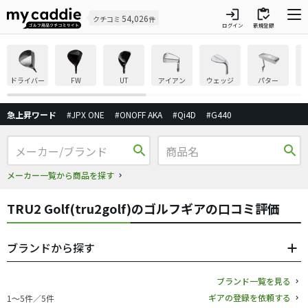
login
inventory
54,026
クチコミ
件
ログイン
新規登録
ドライバー
FW
UT
アイアン
ウェッジ
パター
急上昇ワード
#JPX ONE
#ONOFF AKA
#Qi4D
#G440
search
search
メーカー一覧から商品を探す
TRU2 Golf(tru2golf)のゴルフギアの口コミ評価
ブランドから探す
ブランド一覧を見る
ギアの登録を依頼する
1〜5件／5件