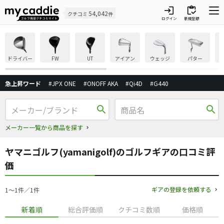
login
inventory
54,042
クチコミ
件
ログイン
新規登録
ドライバー
FW
UT
アイアン
ウェッジ
パター
急上昇ワード
#JPX ONE
#ONOFF AKA
#Qi4D
#G440
search
search
メーカー一覧から商品を探す
ヤマニゴルフ(yamanigolf)のゴルフギアの口コミ評
価
ギアの登録を依頼する
1〜1件／1件
新着順
総合評価順
クチコミ数順
価格順