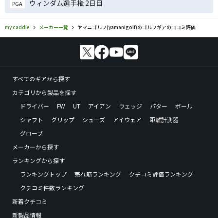
ウィンダム選手権 2日目
PGA
my caddie
メーカー一覧
ヤマニゴルフ(yamanigolf)のゴルフギアの口コミ評価
すべてのギアから探す
カテゴリから製品を探す
ドライバー
FW
UT
アイアン
ウェッジ
パター
ボール
シャフト
グリップ
シューズ
アイウェア
距離計測器
グローブ
メーカーから探す
ランキングから探す
ランキングトップ
売れ筋ランキング
クチコミ評価ランキング
クチコミ件数ランキング
新着クチコミ
新製品情報