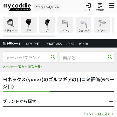
login
inventory
54,037
クチコミ
件
ログイン
新規登録
ドライバー
FW
UT
アイアン
ウェッジ
パター
急上昇ワード
#JPX ONE
#ONOFF AKA
#Qi4D
#G440
search
search
メーカー一覧から商品を探す
ヨネックス(yonex)のゴルフギアの口コミ評価(6ペー
ジ目)
ブランドから探す
ブランド一覧を見る