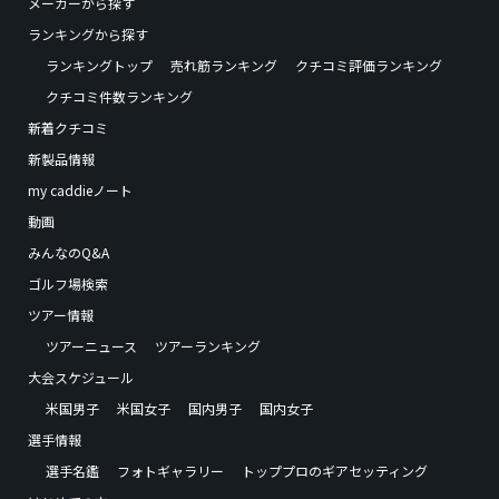
メーカーから探す
ランキングから探す
ランキングトップ
売れ筋ランキング
クチコミ評価ランキング
クチコミ件数ランキング
新着クチコミ
新製品情報
my caddieノート
動画
みんなのQ&A
ゴルフ場検索
ツアー情報
ツアーニュース
ツアーランキング
大会スケジュール
米国男子
米国女子
国内男子
国内女子
選手情報
選手名鑑
フォトギャラリー
トッププロのギアセッティング