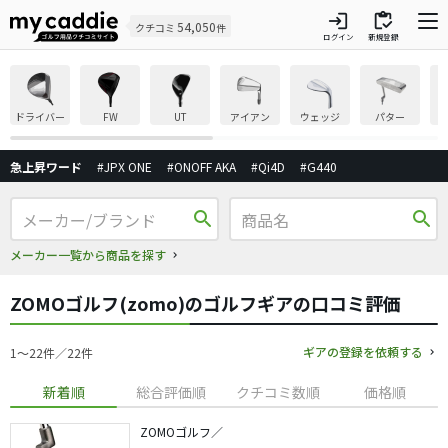
login
inventory
54,050
クチコミ
件
ログイン
新規登録
ドライバー
FW
UT
アイアン
ウェッジ
パター
急上昇ワード
#JPX ONE
#ONOFF AKA
#Qi4D
#G440
search
search
メーカー一覧から商品を探す
ZOMOゴルフ(zomo)のゴルフギアの口コミ評価
ギアの登録を依頼する
1〜22件／22件
新着順
総合評価順
クチコミ数順
価格順
ZOMOゴルフ／