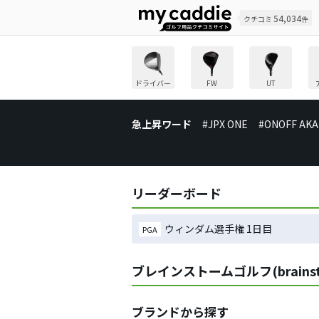
54,034
クチコミ
件
ドライバー
FW
UT
急上昇ワード
#JPX ONE
#ONOFF AKA
リーダーボード
ウィンダム選手権 1日目
PGA
ブレインストームゴルフ(brain
ブランドから探す