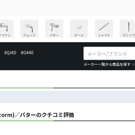
アイアン
ウェッジ
パター
ボール
シャフト
グリップ
#Qi4D
#G440
メーカー一覧から商品を探す
storm)／パターのクチコミ評価