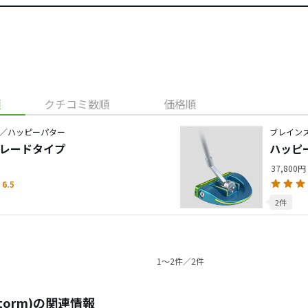
順
クチコミ数順
価格順
／ハッピーパター
ブレイン
ブレードタイプ
ハッピ
37,800円
6.5
2件
1〜2件／2件
torm)の関連情報