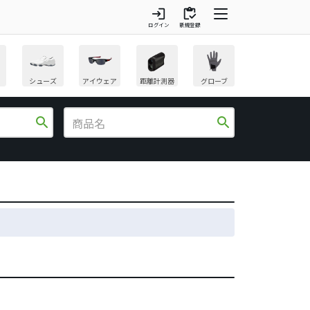
login
inventory
ログイン
新規登録
シューズ
アイウェア
距離計測器
グローブ
search
search