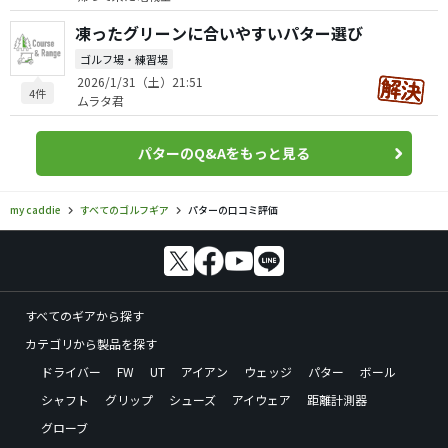
凍ったグリーンに合いやすいパター選び
ゴルフ場・練習場
2026/1/31（土）21:51
4件
ムラタ君
パターのQ&Aをもっと見る
my caddie
すべてのゴルフギア
パターの口コミ評価
すべてのギアから探す
カテゴリから製品を探す
ドライバー
FW
UT
アイアン
ウェッジ
パター
ボール
シャフト
グリップ
シューズ
アイウェア
距離計測器
グローブ