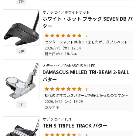
7件
オデッセイ／ホワイトホット
ホワイト・ホット ブラック SEVEN DB パ
ター
7
センターシャフトは持ってましたが、ダブルベンドを追加で買ってみました。 相変わらずこのシリーズは良い。 シャフトが軽いという事と硬いという事が影響してるのかかなりストロークしやすいです。 パターは下手なので参考にはならないかもしれないですが、ストックの中でもお気に入り上位に入っていて最近はこればかり使ってます。
2026/7/9（木）17:04
2件
見た目だけゴルふぁ
オデッセイ／DAMASCUS MILLED
DAMASCUS MILLED TRI-BEAM 2-BALL
パター
7
初代のダマスカスパターが格好よかったのですが、愛用の2ボールタイプが無く食指が動きませんでしたが、新作は2ボールブレードがラインナップされてたので、生涯最後のパターにしようと思い公式サイトで予約購入しました 構えてみると細めが好きな私には丁度よいグリップの太さです ずっと33インチを使用してきたのですが、前傾を浅くしてボールの近くに構えるフォームに変更したためか、少し短く感じます これは前回購入したゼロトルクパターでも同様でしたので明らかに私の失敗です ただシャフトをカーボン製に変更しようと目論んでいるので良しとしてます さて打感です 想像どおりソリッドな金属感、なのに硬すぎない感触 きれいにヒットをすると、チッと小気味よい音を立てます 同伴者の方に「おっ、良い音した」と言われると、嬉しくてコッソリ鼻の穴を拡げてます 2ボールブレードは3タイプ所有していますが確実にエースパターです ただ少し重量感が物足りなく感じます 先述のとおり、軽めのカーボン製にシャフトを変更するのもありかも知れません
2026/6/25（木）19:29
1件
カルナギ
オデッセイ／TEN
TEN S TRIPLE TRACK パター
6