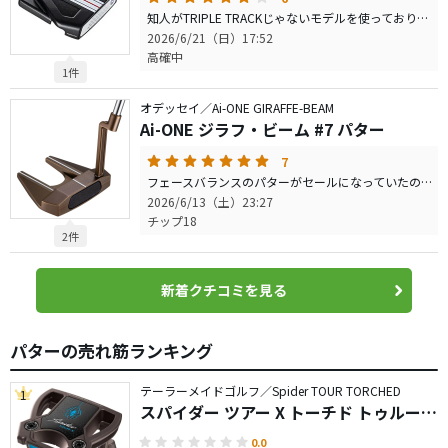
知人がTRIPLE TRACKじゃないモデルを使っており、貸してもらいラウンドしましたが、直進性も良く方向性も安定してました。知人との被らない様にTRIPLE TRACKを購入。次回ゴルフが楽しみです
2026/6/21（日）17:52
高確中
1件
オデッセイ／Ai-ONE GIRAFFE-BEAM
Ai-ONE ジラフ・ビーム #7 パター
7
フェースバランスのパターがセールになっていたので購入。キリンのデザインも特徴があって◎。ツノ形は食わず嫌いで触ったことは無かったのですが、方向性が劇的に向上しました。転がりが良く、少ないテークバックで良いから、方向がブレにくいんですね。打感は硬すぎず、普通です。店にある他のツノ形も試しましたが、これが一番良かったです。
2026/6/13（土）23:27
チップ18
2件
新着クチコミを見る
パターの売れ筋ランキング
テーラーメイドゴルフ／Spider TOUR TORCHED
1
スパイダー ツアー X トーチド トゥルーパ
ス クランクネック パター
0.0