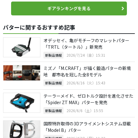
ギアランキングを見る
パターに関するおすすめ記事
オデッセイ、亀がモチーフのマレットパター
「TRTL（タートル）」新発売
2026/7/24（金）15:31
新製品情報
ミズノ「M.CRAFT」が描く鍛造パターの新境
地 都市名を冠した全8モデル
2026/6/16（火）15:43
新製品情報
テーラーメイド、ゼロトルク設計を進化させた
「Spider ZT MAX」パターを発売
2026/6/6（土）15:55
新製品情報
国際特許取得の3Dアライメントシステム搭載
「Model B」パター