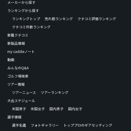
メーカーから探す
ランキングから探す
ランキングトップ
売れ筋ランキング
クチコミ評価ランキング
クチコミ件数ランキング
新着クチコミ
新製品情報
my caddieノート
動画
みんなのQ&A
ゴルフ場検索
ツアー情報
ツアーニュース
ツアーランキング
大会スケジュール
米国男子
米国女子
国内男子
国内女子
選手情報
選手名鑑
フォトギャラリー
トッププロのギアセッティング