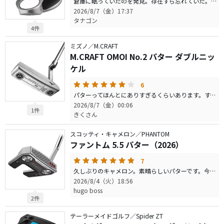
倉庫に眠っていたのを発見。存在すら忘れていた。マットで打ってみた。メチャ入る。軽い。振りやすい。なんか頼りない。でも入る。使うか。20年ぶりに。 夏の重いグリーンには合いそう。振れるので打ち切れる。これだから初代は手放せない。
2026/8/7（金）17:37
タナゴン
4件
ミズノ／M.CRAFT
M.CRAFT OMOI No.2 パター ダブルニッ
ケル
6
パターってほんとにありすぎるくらいあります。すべてのクラブに言えますが、結局その人に合うかどうかに尽きます。その合ったクラブをほとんどの人が手にできていません。そこまでゴルフを真剣にやらないし、そこまでクラブを追い求めることも時間的、金銭的に無理です。ゴルフをやって２０年、クラブは捕まり、フェイスの向き、構えやすさ、安定性、重さがその人に合うかどうかです。シャフトも関係しますが。このパターはほんとにシルエットが綺麗です。キャメロンや他の有名メーカーと比べても細部の形状がいい。つかまりはそこそこで変につかまらない。安定性もある。グリップも太くていい。それでいて安い。評価が悪いのか中古でけっこういいのが値段さがっている。軟鉄なので好みはわかれます。もともとステンレスの打感が好きで、相当打感にはこだわりますが、不思議と使えば使うほど味がわかるパターです。値段で世間の人、私も含めて反応してしまいますが、良心的な値段設定だと思います。是非ゴルフのよくわかる人に緊張したラウンドの場面でも合うパター、フィティングしてもらってほしい。
2026/8/7（金）00:06
1件
きくさん
スコッティ・キャメロン／PHANTOM
ファントム 5.5 パター（2026）
7
久しぶりのキャメロン。素晴らしいパターです。今までO社は好きで数多く使用しましたが、このパターは全ての要素が完璧。最近多くの種類が発売されているので自分の好みを選べば良い。シャフトもベントだが、絶妙な角度です。何もせずただストロークするだけです。センターシャフトの打ち方はダメだと思います。
2026/8/4（火）18:56
hugo boss
2件
テーラーメイドゴルフ／Spider ZT