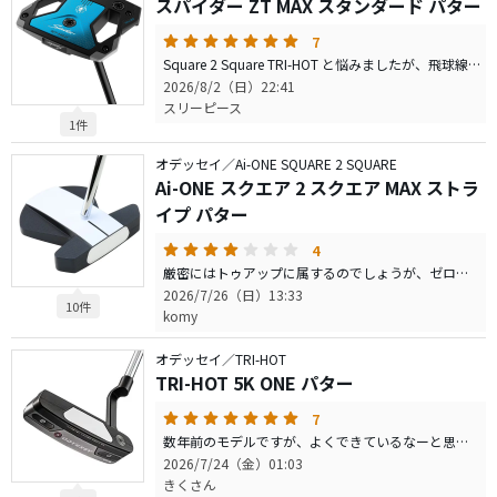
スパイダー ZT MAX スタンダード パター
7
Square 2 Square TRI-HOT と悩みましたが、飛球線方向に傾いたシャフトも気にならず、ハンドファーストになる構えも気にならず、試打して打ち比べた結果、こちらがしっくりきたので Spider ZT MAX STANDARD を購入しました。 ヘッドが重くオートマチックにストロークでき、グリーン縁に乗った絶望的ロングパットが安定して2パットに収まるようになってきました！ショートパットもしっかり打てるようになりました！
2026/8/2（日）22:41
スリーピース
1件
オデッセイ／Ai-ONE SQUARE 2 SQUARE
Ai-ONE スクエア 2 スクエア MAX ストラ
イプ パター
4
厳密にはトゥアップに属するのでしょうが、ゼロトルク系を試したくて、あらゆるゼロトルク系を試打した後に、マークダウンしてたコレを買ってみました。本当はダマスカスのS2Sが一番構えやすかったけど、お値段がさすがに。 コースに持ち込んで色々打ってみましたが、巷で言われている通り、構えづらい、ロングパットの距離感が合わない、等はまあ、予想もしていたし納得しましたが、コレは何より打感が悪いですねぇ。今まで削り出しの金属フェースを使っていた感触と比較してはいけないのでしょうが、天地の差で打感は悪い。特にロングパットの後に手に響く振動は安物感満載でがっかり。ロングパットの打感は試打では分からなかったですよ、、、 最大のメリットであるショートパットの確率は確かに上がるので、しばらく使ってみます。
2026/7/26（日）13:33
10件
komy
オデッセイ／TRI-HOT
TRI-HOT 5K ONE パター
7
数年前のモデルですが、よくできているなーと思います。EXOシリーズもいいとおもいますが、この見た目でこの安定性はすごいですね。すごく重心が浅いので、フォローがでやすくて、重すぎないのもいいです。シャフトもカーボンとスチールのいいとこが合わさっていて、ストロークしやすいです。実際のラウンドではその日によったり、コースによったり、パターの調子はマチマチですが、軽すぎても、重すぎてもだめだし、安定してもストロークしやすくなかったらだめです。打感も大切です。そのすべてが高いレベルで融合していて、中古で安いんだからおすすめ。でも次から次へと新製品出すからほんとに開発部すごいなー。
2026/7/24（金）01:03
きくさん