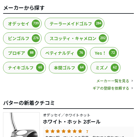
メーカーから探す
オデッセイ
テーラーメイドゴルフ
739
284
ピンゴルフ
スコッティ・キャメロン
276
202
プロギア
ベティナルディ
Yes！
88
76
72
ナイキゴルフ
本間ゴルフ
ミズノ
65
64
62
メーカー一覧を見る
ギアの登録を依頼する
パターの新着クチコミ
オデッセイ／ホワイトホット
ホワイト・ホット 2ボール
7