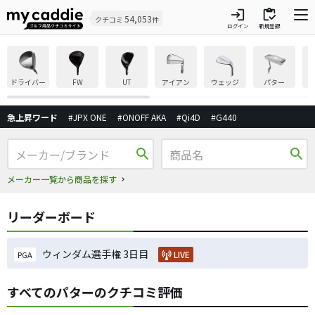
login
inventory
54,053
クチコミ
件
ログイン
新規登録
ドライバー
FW
UT
アイアン
ウェッジ
パター
急上昇ワード
#JPX ONE
#ONOFF AKA
#Qi4D
#G440
search
search
メーカー一覧から商品を探す
リーダーボード
ウィンダム選手権 3日目
LIVE
PGA
すべてのパターのクチコミ評価