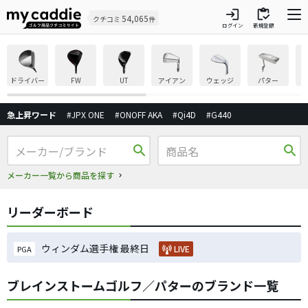
login
inventory
54,065
クチコミ
件
ログイン
新規登録
ドライバー
FW
UT
アイアン
ウェッジ
パター
急上昇ワード
#JPX ONE
#ONOFF AKA
#Qi4D
#G440
search
search
メーカー一覧から商品を探す
リーダーボード
ウィンダム選手権 最終日
LIVE
PGA
ブレインストームゴルフ／パターのブランド一覧