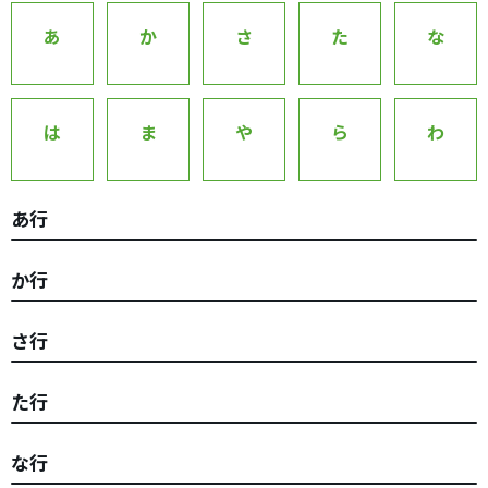
あ
か
さ
た
な
は
ま
や
ら
わ
あ行
か行
さ行
た行
な行