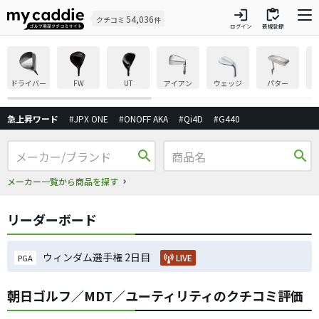
login
inventory
54,036
クチコミ
件
ログイン
新規登録
ドライバー
FW
UT
アイアン
ウェッジ
パター
急上昇ワード
#JPX ONE
#ONOFF AKA
#Qi4D
#G440
search
search
メーカー一覧から商品を探す
リーダーボード
ウィンダム選手権 2日目
LIVE
PGA
朝日ゴルフ／MDT／ユーティリティのクチコミ評価