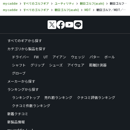
my caddie
すべてのゴルフギア
ユーティリティ
朝日ゴルフ(asahi)
朝日ゴルフ／MDT／ユーティリティの口コミ評価
my caddie
すべてのゴルフギア
朝日ゴルフ(asahi)
MDT
朝日ゴルフ／MDT／ユーティリティの口コミ評価
すべてのギアから探す
カテゴリから製品を探す
ドライバー
FW
UT
アイアン
ウェッジ
パター
ボール
シャフト
グリップ
シューズ
アイウェア
距離計測器
グローブ
メーカーから探す
ランキングから探す
ランキングトップ
売れ筋ランキング
クチコミ評価ランキング
クチコミ件数ランキング
新着クチコミ
新製品情報
my caddieノート